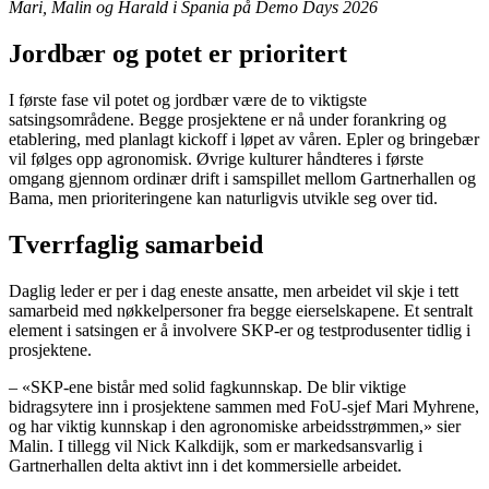
Mari, Malin og Harald i Spania på Demo Days 2026
Jordbær og potet er prioritert
I første fase vil potet og jordbær være de to viktigste
satsingsområdene. Begge prosjektene er nå under forankring og
etablering, med planlagt kickoff i løpet av våren. Epler og bringebær
vil følges opp agronomisk. Øvrige kulturer håndteres i første
omgang gjennom ordinær drift i samspillet mellom Gartnerhallen og
Bama, men prioriteringene kan naturligvis utvikle seg over tid.
Tverrfaglig samarbeid
Daglig leder er per i dag eneste ansatte, men arbeidet vil skje i tett
samarbeid med nøkkelpersoner fra begge eierselskapene. Et sentralt
element i satsingen er å involvere SKP-er og testprodusenter tidlig i
prosjektene.
– «SKP-ene bistår med solid fagkunnskap. De blir viktige
bidragsytere inn i prosjektene sammen med FoU-sjef Mari Myhrene,
og har viktig kunnskap i den agronomiske arbeidsstrømmen,» sier
Malin. I tillegg vil Nick Kalkdijk, som er markedsansvarlig i
Gartnerhallen delta aktivt inn i det kommersielle arbeidet.