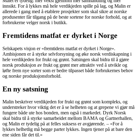
Målet er tydelig: mer vekst gjennom mer samhandling og mer
innsikt. For å lykkes må hele verdikjeden spille på lag, og Malin er
allerede i gang med å etablere prosjekter som skal sikre at norske
produsenter får tilgang på de beste sortene for norske forhold, og at
forbrukerne velger norsk i butikk.
Fremtidens matfat er dyrket i Norge
Selskapets visjon er «fremtidens matfat er dyrket i Norge».
Ambisjonen er å styrke selvforsyning og øke norsk verdiskapning i
hele verdikjeden for frukt og grønt. Satsingen skal bidra til å gjøre
norsk produksjon av frukt og grønt mer attraktiv ved å utvikle og
løfte frem nye sorter som er bedre tilpasset både forbrukernes behov
og norske produksjonsforhold.
En ny satsning
Malin beskriver verdikjeden for frukt og grønt som kompleks, og
understreker hvor viktig det er å se helheten og at grepene vi gjør må
fungere både ute hos bonden, men også i markedet. Dyrk Norsk
skal bidra til å styrke samarbeidet mellom BAMA og Gartnerhallen,
og Malin er tydelig på at felles suksess er avgjørende. – «For å
lykkes helhetlig må begge parter lykkes. Ingen tjener på at bare den
ene siden får det til.»