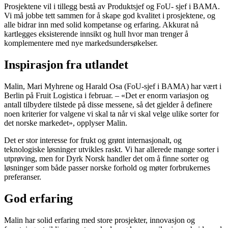
Prosjektene vil i tillegg bestå av Produktsjef og FoU- sjef i BAMA.
Vi må jobbe tett sammen for å skape god kvalitet i prosjektene, og
alle bidrar inn med solid kompetanse og erfaring. Akkurat nå
kartlegges eksisterende innsikt og hull hvor man trenger å
komplementere med nye markedsundersøkelser.
Inspirasjon fra utlandet
Malin, Mari Myhrene og Harald Osa (FoU-sjef i BAMA) har vært i
Berlin på Fruit Logistica i februar. – «Det er enorm variasjon og
antall tilbydere tilstede på disse messene, så det gjelder å definere
noen kriterier for valgene vi skal ta når vi skal velge ulike sorter for
det norske markedet», opplyser Malin.
Det er stor interesse for frukt og grønt internasjonalt, og
teknologiske løsninger utvikles raskt. Vi har allerede mange sorter i
utprøving, men for Dyrk Norsk handler det om å finne sorter og
løsninger som både passer norske forhold og møter forbrukernes
preferanser.
God erfaring
Malin har solid erfaring med store prosjekter, innovasjon og