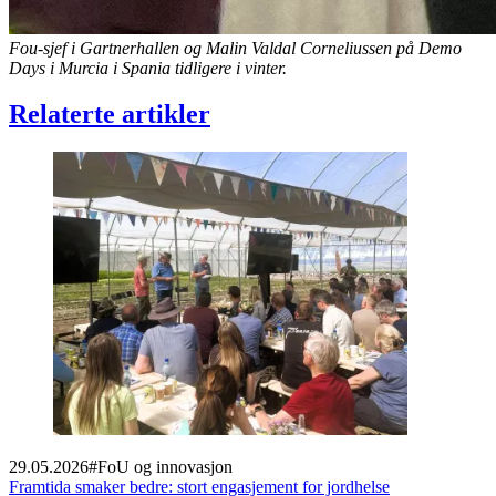
Fou-sjef i Gartnerhallen og Malin Valdal Corneliussen på Demo
Days i Murcia i Spania tidligere i vinter.
Relaterte artikler
29.05.2026
#
FoU og innovasjon
Framtida smaker bedre: stort engasjement for jordhelse