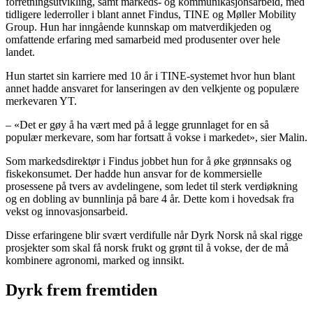
forretningsutvikling, samt markeds- og kommunikasjonsarbeid, med
tidligere lederroller i blant annet Findus, TINE og Møller Mobility
Group. Hun har inngående kunnskap om matverdikjeden og
omfattende erfaring med samarbeid med produsenter over hele
landet.
Hun startet sin karriere med 10 år i TINE-systemet hvor hun blant
annet hadde ansvaret for lanseringen av den velkjente og populære
merkevaren YT.
– «Det er gøy å ha vært med på å legge grunnlaget for en så
populær merkevare, som har fortsatt å vokse i markedet», sier Malin.
Som markedsdirektør i Findus jobbet hun for å øke grønnsaks og
fiskekonsumet. Der hadde hun ansvar for de kommersielle
prosessene på tvers av avdelingene, som ledet til sterk verdiøkning
og en dobling av bunnlinja på bare 4 år. Dette kom i hovedsak fra
vekst og innovasjonsarbeid.
Disse erfaringene blir svært verdifulle når Dyrk Norsk nå skal rigge
prosjekter som skal få norsk frukt og grønt til å vokse, der de må
kombinere agronomi, marked og innsikt.
Dyrk frem fremtiden