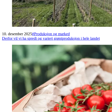
10. desember 2025
#
Produksjon og marked
Derfor vil vi ha spredt og variert grøntproduksjon i hele landet