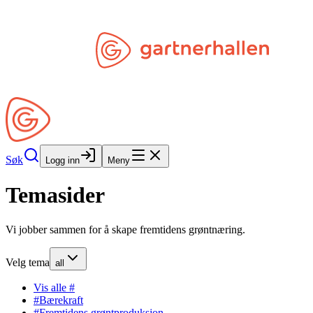
Hopp til hovedinnhold
Søk
Åpne Min Side
Søk
Logg inn
Meny
Temasider
Vi jobber sammen for å skape fremtidens grøntnæring.
Velg tema
all
Vis alle
#
#
Bærekraft
#
Fremtidens grøntproduksjon