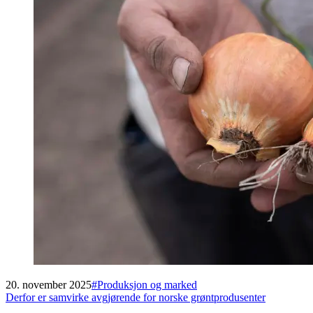
20. november 2025
#
Produksjon og marked
Derfor er samvirke avgjørende for norske grøntprodusenter