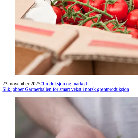
23. november 2025
#
Produksjon og marked
Slik jobber Gartnerhallen for smart vekst i norsk grøntproduksjon