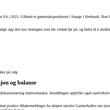
allen SA i 2021. Gillund er grønnsaksprodusent i Stange i Hedmark. Han
 følge opp den nye strategien som ble vedtatt før jul, og bidra til å utvik
kke på valg
sjon og balanse
duksjonsmessig representasjon. Innstillingen oppfyller også samvirkelov
tatt positive tilbakemeldinger fra aktører utenfor Gartnerhallen om styre