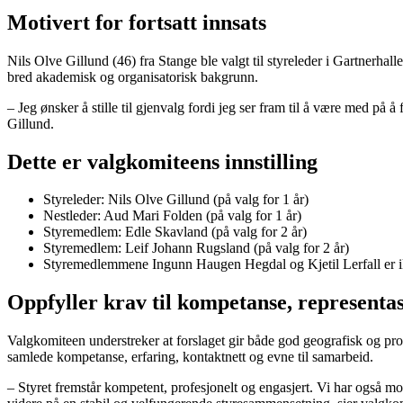
Motivert for fortsatt innsats
Nils Olve Gillund (46) fra Stange ble valgt til styreleder i Gartnerh
bred akademisk og organisatorisk bakgrunn.
– Jeg ønsker å stille til gjenvalg fordi jeg ser fram til å være med på å
Gillund.
Dette er valgkomiteens innstilling
Styreleder: Nils Olve Gillund (på valg for 1 år)
Nestleder: Aud Mari Folden (på valg for 1 år)
Styremedlem: Edle Skavland (på valg for 2 år)
Styremedlem: Leif Johann Rugsland (på valg for 2 år)
Styremedlemmene Ingunn Haugen Hegdal og Kjetil Lerfall er i
Oppfyller krav til kompetanse, representa
Valgkomiteen understreker at forslaget gir både god geografisk og pro
samlede kompetanse, erfaring, kontaktnett og evne til samarbeid.
– Styret fremstår kompetent, profesjonelt og engasjert. Vi har også mot