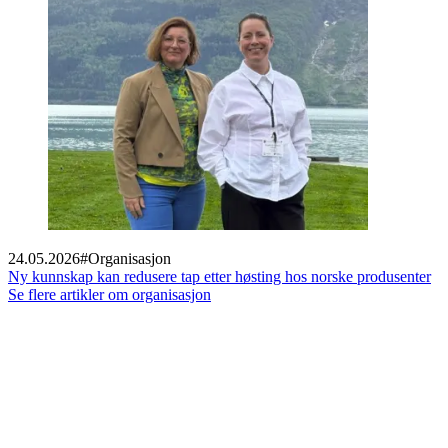
24.05.2026
#
Organisasjon
Ny kunnskap kan redusere tap etter høsting hos norske produsenter
Se flere artikler om organisasjon
Footer