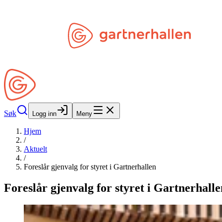
Hopp til hovedinnhold
Søk
Åpne Min Side
Søk
Logg inn
Meny
Hjem
/
Aktuelt
/
Foreslår gjenvalg for styret i Gartnerhallen
Foreslår gjenvalg for styret i Gartnerhalle