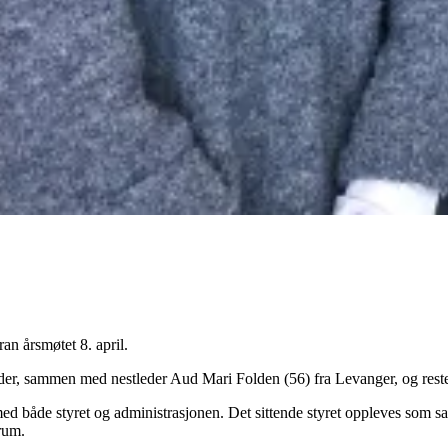
ran årsmøtet 8. april.
r, sammen med nestleder Aud Mari Folden (56) fra Levanger, og resten av
med både styret og administrasjonen. Det sittende styret oppleves som sam
rum.