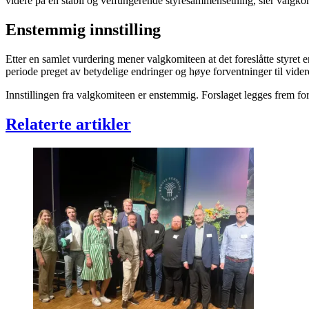
videre på en stabil og velfungerende styresammensetning, sier valgk
Enstemmig innstilling
Etter en samlet vurdering mener valgkomiteen at det foreslåtte styret e
periode preget av betydelige endringer og høye forventninger til vider
Innstillingen fra valgkomiteen er enstemmig. Forslaget legges frem for
Relaterte artikler