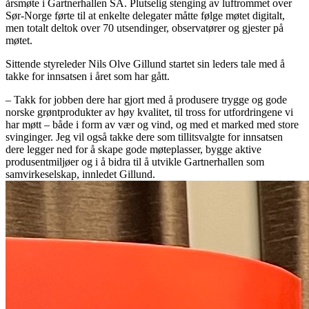
årsmøte i Gartnerhallen SA. Plutselig stenging av luftrommet over
Sør-Norge førte til at enkelte delegater måtte følge møtet digitalt,
men totalt deltok over 70 utsendinger, observatører og gjester på
møtet.
Sittende styreleder Nils Olve Gillund startet sin leders tale med å
takke for innsatsen i året som har gått.
– Takk for jobben dere har gjort med å produsere trygge og gode
norske grøntprodukter av høy kvalitet, til tross for utfordringene vi
har møtt – både i form av vær og vind, og med et marked med store
svinginger. Jeg vil også takke dere som tillitsvalgte for innsatsen
dere legger ned for å skape gode møteplasser, bygge aktive
produsentmiljøer og i å bidra til å utvikle Gartnerhallen som
samvirkeselskap, innledet Gillund.