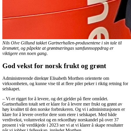
Nils Olve Gillund takket Gartnerhallen-produsentene i sin tale til
årsmøtet, og påpekte at grøntnæringas samfunnsoppdrag er
viktigere enn noen gang
.
God vekst for norsk frukt og grønt
Administrerende direktør Elisabeth Morthen orienterte om
virksomheten, og kunne vise til at flere piler peker i riktig retning for
selskapet.
– Vi er rigget for å levere, og det gjelder på flere området.
Gartnerhallen totalt sett er klare for å levere mer frukt og grønt av
høy kvalitet til den norske forbrukeren. Og vi i administrasjonen er
klare for å levere overfor dere som eiere i selskapet. Med både
verdivekst, volumvekst og en rekordhøy norskandel på over 37
prosent i vår verdikjede i 2023 ser vi at vi klarer å skape resultater
når vi jobber i fellesskap, innledet Morthen.