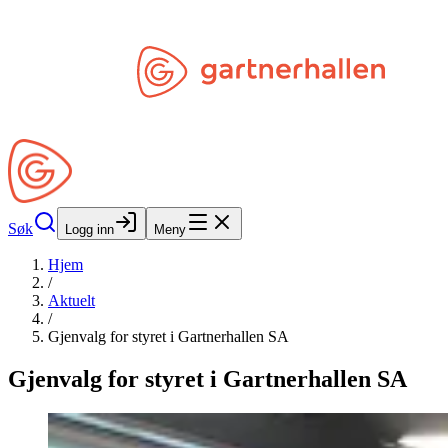
Hopp til hovedinnhold
Søk
Åpne Min Side
Søk
Logg inn
Meny
Hjem
/
Aktuelt
/
Gjenvalg for styret i Gartnerhallen SA
Gjenvalg for styret i Gartnerhallen SA