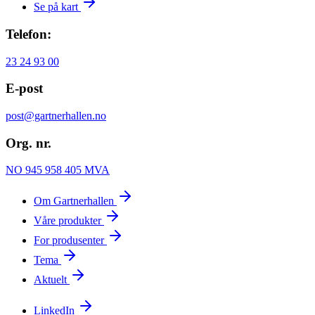
Se på kart
Telefon:
23 24 93 00
E-post
post@gartnerhallen.no
Org. nr.
NO 945 958 405 MVA
Om Gartnerhallen
Våre produkter
For produsenter
Tema
Aktuelt
LinkedIn