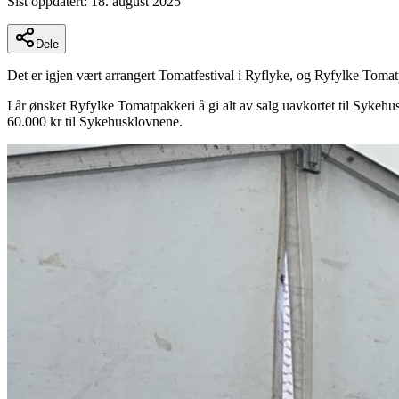
Sist oppdatert:
18. august 2025
Dele
Det er igjen vært arrangert Tomatfestival i Ryflyke, og Ryfylke Tomatp
I år ønsket Ryfylke Tomatpakkeri å gi alt av salg uavkortet til Syke
60.000 kr til Sykehusklovnene.