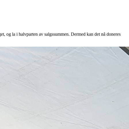
aget, og la i halvparten av salgssummen. Dermed kan det nå doneres