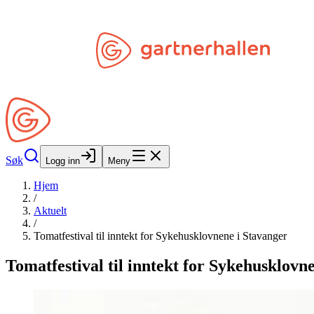
Hopp til hovedinnhold
Søk
Åpne Min Side
Søk
Logg inn
Meny
Hjem
/
Aktuelt
/
Tomatfestival til inntekt for Sykehusklovnene i Stavanger
Tomatfestival til inntekt for Sykehusklovn