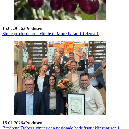
15.07.2026
#
Produsent
Stolte produsenter inviterte til Morellsafari i Telemark
16.01.2026
#
Produsent
Brødrene Freberg vinner den nasjonale bedriftsutviklingsprisen i