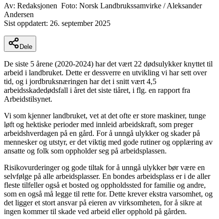
Av:
Redaksjonen
Foto:
Norsk Landbrukssamvirke / Aleksander
Andersen
Sist oppdatert:
26. september 2025
Dele
De siste 5 årene (2020-2024) har det vært 22 dødsulykker knyttet til
arbeid i landbruket. Dette er dessverre en utvikling vi har sett over
tid, og i jordbruksnæringen har det i snitt vært 4,5
arbeidsskadedødsfall i året det siste tiåret, i flg. en rapport fra
Arbeidstilsynet.
Vi som kjenner landbruket, vet at det ofte er store maskiner, tunge
løft og hektiske perioder med innleid arbeidskraft, som preger
arbeidshverdagen på en gård. For å unngå ulykker og skader på
mennesker og utstyr, er det viktig med gode rutiner og opplæring av
ansatte og folk som oppholder seg på arbeidsplassen.
Risikovurderinger og gode tiltak for å unngå ulykker bør være en
selvfølge på alle arbeidsplasser. En bondes arbeidsplass er i de aller
fleste tilfeller også et bosted og oppholdssted for familie og andre,
som en også må legge til rette for. Dette krever ekstra varsomhet, og
det ligger et stort ansvar på eieren av virksomheten, for å sikre at
ingen kommer til skade ved arbeid eller opphold på gården.