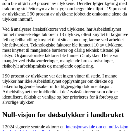
som ble utført i 29 prosent av ulykkene. Deretter følger kjøring med
traktor og stell/ettersyn av husdyr, som begge ble utført i 19 prosent
av ulykkene. I 90 prosent av ulykkene jobbet de omkomne alene da
ulykken inntraff.
Ved å analysere årsaksfaktorer ved ulykkene, har Arbeidstilsynet
funnet menneskelige faktorer i 13 ulykker, oftest knyttet til kognitive
feil og feilhandling knyttet til at situasjonen og farene ved arbeidet
ble feilvurdert. Teknologiske faktorer ble funnet i 10 av ulykkene,
mest knyttet til manglende barrierer og dårlig teknisk tilstand på
utstyr. Organisatoriske faktorer ble funnet i 5 ulykker. Dette var
mangler ved risikovurderinger, manglende bruksanvisninger,
risikofylt arbeidspraksis og manglende opplæring.
I 90 prosent av ulykkene var det ingen vitner til stede. I mange
ulykker har ikke Arbeidstilsynet opplysninger om direkte og
bakenforliggende årsaker ut fra tilgjengelig dokumentasjon.
Arbeidstilsynet tror imidlertid at de årsaksfaktorene som ofte er
identifisert, faktisk er vanlige og bør prioriteres for å forebygge
alvorlige ulykker.
Null-visjon for dødsulykker i landbruket
I 2024 signerte sentrale aktører en
intensjonsavtale om en null-visjon