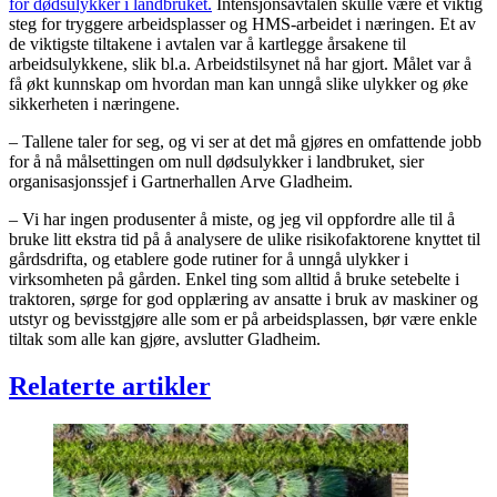
for dødsulykker i landbruket.
Intensjonsavtalen skulle være et viktig
steg for tryggere arbeidsplasser og HMS-arbeidet i næringen. Et av
de viktigste tiltakene i avtalen var å kartlegge årsakene til
arbeidsulykkene, slik bl.a. Arbeidstilsynet nå har gjort. Målet var å
få økt kunnskap om hvordan man kan unngå slike ulykker og øke
sikkerheten i næringene.
– Tallene taler for seg, og vi ser at det må gjøres en omfattende jobb
for å nå målsettingen om null dødsulykker i landbruket, sier
organisasjonssjef i Gartnerhallen Arve Gladheim.
– Vi har ingen produsenter å miste, og jeg vil oppfordre alle til å
bruke litt ekstra tid på å analysere de ulike risikofaktorene knyttet til
gårdsdrifta, og etablere gode rutiner for å unngå ulykker i
virksomheten på gården. Enkel ting som alltid å bruke setebelte i
traktoren, sørge for god opplæring av ansatte i bruk av maskiner og
utstyr og bevisstgjøre alle som er på arbeidsplassen, bør være enkle
tiltak som alle kan gjøre, avslutter Gladheim.
Relaterte artikler