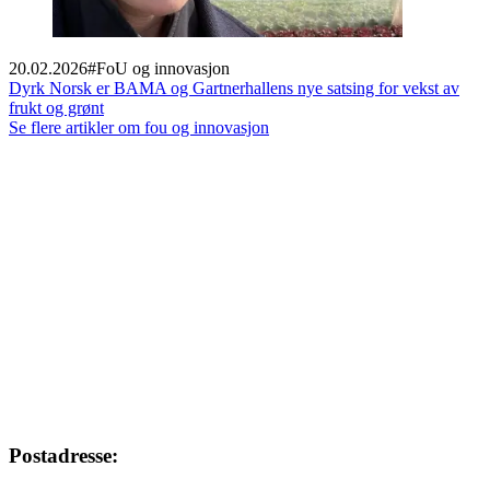
20.02.2026
#
FoU og innovasjon
Dyrk Norsk er BAMA og Gartnerhallens nye satsing for vekst av
frukt og grønt
Se flere artikler om fou og innovasjon
Footer
Postadresse: