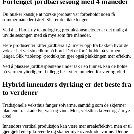
Forlenget jordbærsesong med 4 måneder
Du husker kanskje at norske jordbær var forbeholdt noen få
sommermåneder i året. Slik er det ikke lenger.
Ved å ta i bruk ny teknologi og produksjonsmetoder er det mulig å
utvide sesongen med så mye som fire måneder.
Flere produsenter løfter jordbæra 1,5 meter opp fra bakken hvor de
vokser i et vekstmedium på bord. Det er for å holde på varmen
lenger. Slik ‘tabletop’-produksjon gjør også plukkingen mer effektiv.
Ved å plassere jordbærplantene under tak i en tunnel, kan de holde
på varmen ytterligere. I tillegg beskytter tunnelen for vær og vind.
Hybrid innendørs dyrking er det beste fra
to verdener
Tradisjonelle veksthus fanger solvarme, samtidig som de skjermer
plantene fra skadedyr, vær og vind. Men, veksthus krever også mye
areal.
Innendørs vertikal produksjon kan være mer arealeffektivt, men er til
gjengjeld energikrevende og skaper mye overskuddsvarme. Denne