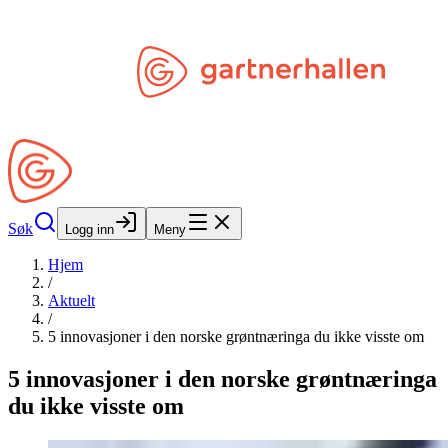
Hopp til hovedinnhold
Søk
Åpne Min Side
Søk
Logg inn
Meny
Hjem
/
Aktuelt
/
5 innovasjoner i den norske grøntnæringa du ikke visste om
5 innovasjoner i den norske grøntnæringa
du ikke visste om