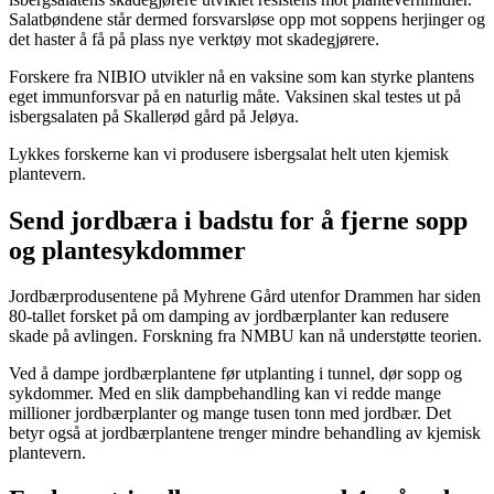
Salatbøndene står dermed forsvarsløse opp mot soppens herjinger og
det haster å få på plass nye verktøy mot skadegjørere.
Forskere fra NIBIO utvikler nå en vaksine som kan styrke plantens
eget immunforsvar på en naturlig måte. Vaksinen skal testes ut på
isbergsalaten på Skallerød gård på Jeløya.
Lykkes forskerne kan vi produsere isbergsalat helt uten kjemisk
plantevern.
Send jordbæra i badstu for å fjerne sopp
og plantesykdommer
Jordbærprodusentene på Myhrene Gård utenfor Drammen har siden
80-tallet forsket på om damping av jordbærplanter kan redusere
skade på avlingen. Forskning fra NMBU kan nå understøtte teorien.
Ved å dampe jordbærplantene før utplanting i tunnel, dør sopp og
sykdommer. Med en slik dampbehandling kan vi redde mange
millioner jordbærplanter og mange tusen tonn med jordbær. Det
betyr også at jordbærplantene trenger mindre behandling av kjemisk
plantevern.