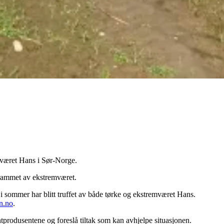
mværet Hans i Sør-Norge.
r rammet av ekstremværet.
 i sommer har blitt truffet av både tørke og ekstremværet Hans.
en.no
.
tprodusentene og foreslå tiltak som kan avhjelpe situasjonen.