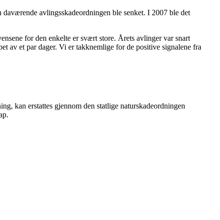
i den daværende avlingsskadeordningen ble senket. I 2007 ble det
ene for den enkelte er svært store. Årets avlinger var snart
øpet av et par dager. Vi er takknemlige for de positive signalene fra
ing, kan erstattes gjennom den statlige naturskadeordningen
ap.