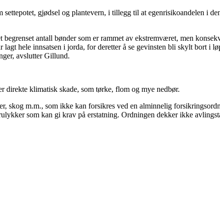
om settepotet, gjødsel og plantevern, i tillegg til at egenrisikoandelen 
 begrenset antall bønder som er rammet av ekstremværet, men konsekvens
lagt hele innsatsen i jorda, for deretter å se gevinsten bli skylt bort i l
nger, avslutter Gillund.
r direkte klimatisk skade, som tørke, flom og mye nedbør.
r, skog m.m., som ikke kan forsikres ved en alminnelig forsikringsordn
rulykker som kan gi krav på erstatning. Ordningen dekker ikke avlingst