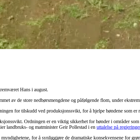
stremværet Hans i august.
 rammet av de store nedbørsmengdene og påfølgende flom, under ekstre
ordningen for tilskudd ved produksjonssvikt, for å hjelpe bøndene som e
uksjonssvikt. Ordningen er en viktig sikkerhet for bønder i områder som
ier landbruks- og matminister Geir Pollestad i en
uttalelse på regjering
g myndighetene, for å synliggjøre de dramatiske konsekvensene for grøn