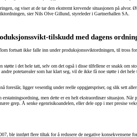
jeringen, og viser at de tar den ekstremt krevende situasjonen på alvor.
viktordningen, sier Nils Olve Gillund, styreleder i Gartnerhallen SA.
oduksjonssvikt-tilskudd med dagens ordnin
fortsatt ikke falle inn under produksjonssviktordningen, til tross for
støtte i det hele tatt, selv om det også i disse tilfellene er snakk om s
ndre potetarealer som har klart seg, vil de ikke få noe støtte i det hele 
 foreslår, ligger vesentlig under reelle oppgjørspriser, og slik sett all
 erstatningsordning, men dette er en helt ekstraordinær situasjon. Når p
inære grep. Å senke egenrisikoandelen, eller dele opp i mer presise veks
2007, ble innført flere tiltak for å redusere de negative konsekvensene 