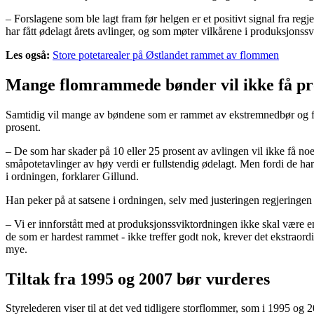
– Forslagene som ble lagt fram før helgen er et positivt signal fra reg
har fått ødelagt årets avlinger, og som møter vilkårene i produksjonss
Les også:
Store potetarealer på Østlandet rammet av flommen
Mange flomrammede bønder vil ikke få pr
Samtidig vil mange av bøndene som er rammet av ekstremnedbør og flom 
prosent.
– De som har skader på 10 eller 25 prosent av avlingen vil ikke få noen 
småpotetavlinger av høy verdi er fullstendig ødelagt. Men fordi de har a
i ordningen, forklarer Gillund.
Han peker på at satsene i ordningen, selv med justeringen regjeringen nå
– Vi er innforstått med at produksjonssviktordningen ikke skal være en
de som er hardest rammet - ikke treffer godt nok, krever det ekstraord
mye.
Tiltak fra 1995 og 2007 bør vurderes
Styrelederen viser til at det ved tidligere storflommer, som i 1995 og 