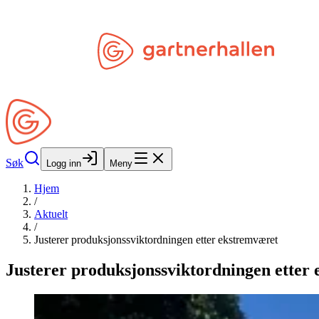
Hopp til hovedinnhold
Søk
Åpne Min Side
Søk
Logg inn
Meny
Hjem
/
Aktuelt
/
Justerer produksjonssviktordningen etter ekstremværet
Justerer produksjonssviktordningen etter