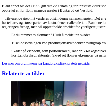
Blant annet ble det i 1995 gitt direkte erstatning for innsatsfaktorer s
opprettet en for flomrammede arealer i Buskerud og Vestfold.
– Tilsvarende grep må vurderes også i denne sammenhengen. Det er et
høsteklare, og størsteparten av kostnadene er allerede tatt. Bøndene har 
regjeringen fredag, men vil opprettholde arbeidet for ytterligere justeri
Er du rammet av flommen? Husk å melde inn skader.
Tilskuddsordningen ved produksjonssvikt dekker avlingstap ette
Skader på eiendom, som jordbruksareal, landbruks-/skogsbilveie
hos Landbruksdirektoratet. Skred og flom er eksempler på natu
Les mer om ordningene på Landbruksdirektoratets nettsider.
Relaterte artikler