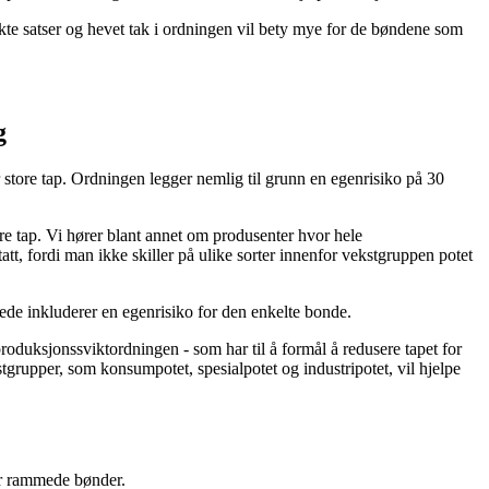
 Økte satser og hevet tak i ordningen vil bety mye for de bøndene som
g
 store tap. Ordningen legger nemlig til grunn en egenrisiko på 30
tore tap. Vi hører blant annet om produsenter hvor hele
tatt, fordi man ikke skiller på ulike sorter innenfor vekstgruppen potet
erede inkluderer en egenrisiko for den enkelte bonde.
roduksjonssviktordningen - som har til å formål å redusere tapet for
tgrupper, som konsumpotet, spesialpotet og industripotet, vil hjelpe
for rammede bønder.