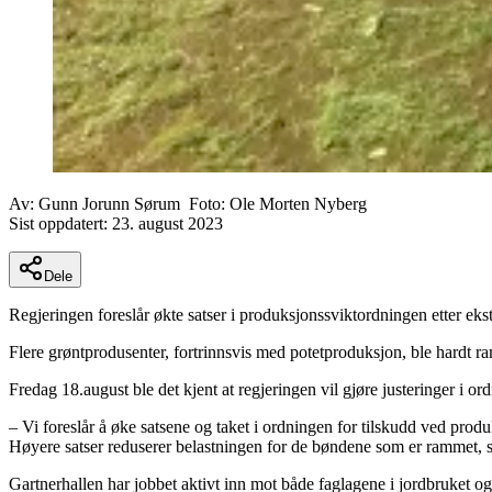
Av:
Gunn Jorunn Sørum
Foto:
Ole Morten Nyberg
Sist oppdatert:
23. august 2023
Dele
Regjeringen foreslår økte satser i produksjonssviktordningen etter ek
Flere grøntprodusenter, fortrinnsvis med potetproduksjon, ble hardt
Fredag 18.august ble det kjent at regjeringen vil gjøre justeringer i 
– Vi foreslår å øke satsene og taket i ordningen for tilskudd ved prod
Høyere satser reduserer belastningen for de bøndene som er rammet, s
Gartnerhallen har jobbet aktivt inn mot både faglagene i jordbruket o