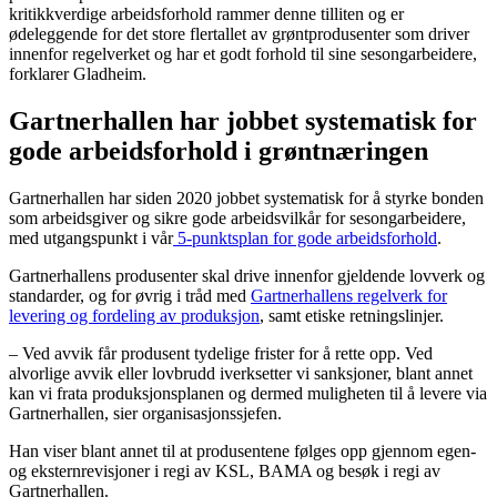
kritikkverdige arbeidsforhold rammer denne tilliten og er
ødeleggende for det store flertallet av grøntprodusenter som driver
innenfor regelverket og har et godt forhold til sine sesongarbeidere,
forklarer Gladheim.
Gartnerhallen har jobbet systematisk for
gode arbeidsforhold i grøntnæringen
Gartnerhallen har siden 2020 jobbet systematisk for å styrke bonden
som arbeidsgiver og sikre gode arbeidsvilkår for sesongarbeidere,
med utgangspunkt i vår
5-punktsplan for gode arbeidsforhold
.
Gartnerhallens produsenter skal drive innenfor gjeldende lovverk og
standarder, og for øvrig i tråd med
Gartnerhallens regelverk for
levering og fordeling av produksjon
, samt etiske retningslinjer.
– Ved avvik får produsent tydelige frister for å rette opp. Ved
alvorlige avvik eller lovbrudd iverksetter vi sanksjoner, blant annet
kan vi frata produksjonsplanen og dermed muligheten til å levere via
Gartnerhallen, sier organisasjonssjefen.
Han viser blant annet til at produsentene følges opp gjennom egen-
og eksternrevisjoner i regi av KSL, BAMA og besøk i regi av
Gartnerhallen.