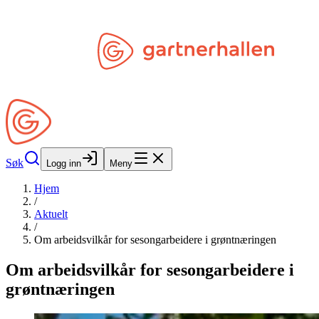
Hopp til hovedinnhold
Søk
Åpne Min Side
Søk
Logg inn
Meny
Hjem
/
Aktuelt
/
Om arbeidsvilkår for sesongarbeidere i grøntnæringen
Om arbeidsvilkår for sesongarbeidere i
grøntnæringen