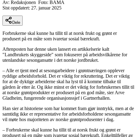
Av:
Redaksjonen
Foto:
BAMA
Sist oppdatert:
27. januar 2025
Dele
Forbrukerne skal kunne ha tillit til at norsk frukt og grønt er
produsert på en måte som ivaretar sosial bærekraft.
Aftenposten har denne uken lansert en artikkelserie kalt
"Landbrukets skyggeside" som fokuserer på arbeidsvilkårene for
utenlandske sesongansatte i det norske jordbruket.
– Alle er tjent med at sesongarbeidere i grøntnæringen opplever
ryddige arbeidsforhold. Det er viktig for rekruttering. Det er viktig
for at de dyktige arbeiderne skal ha lyst til å komme tilbake til
gården år etter år. Og ikke minst er det viktig for forbrukernes tillit til
at norske grøntprodukter er produsert på en god måte, sier Arve
Gladheim, fungerende organisasjonssjef i Gartnerhallen.
Han sier at historiene som har kommet fram gjør inntrykk, men at de
samtidig ikke er representative for arbeidsforholdene sesongansatte
vil møte hos majoriteten av norske grøntprodusenter i dag.
– Forbrukerne skal kunne ha tillit til at norsk frukt og grønt er
produsert på en måte som ivaretar sosial bærekraft. Enkelttilfeller av