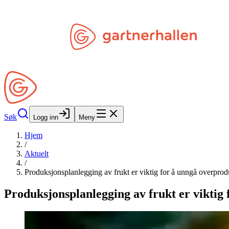
Hopp til hovedinnhold
Søk
Åpne Min Side
Søk
Logg inn
Meny
Hjem
/
Aktuelt
/
Produksjonsplanlegging av frukt er viktig for å unngå overpro
Produksjonsplanlegging av frukt er viktig