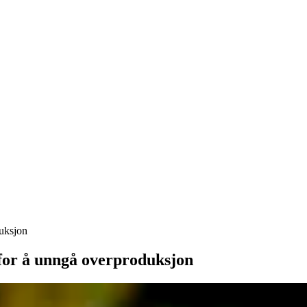
duksjon
 for å unngå overproduksjon