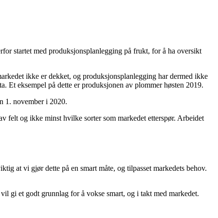
for startet med produksjonsplanlegging på frukt, for å ha oversikt
or markedet ikke er dekket, og produksjonsplanlegging har dermed ikke
n ta. Et eksempel på dette er produksjonen av plommer høsten 2019.
en 1. november i 2020.
v felt og ikke minst hvilke sorter som markedet etterspør. Arbeidet
iktig at vi gjør dette på en smart måte, og tilpasset markedets behov.
il gi et godt grunnlag for å vokse smart, og i takt med markedet.