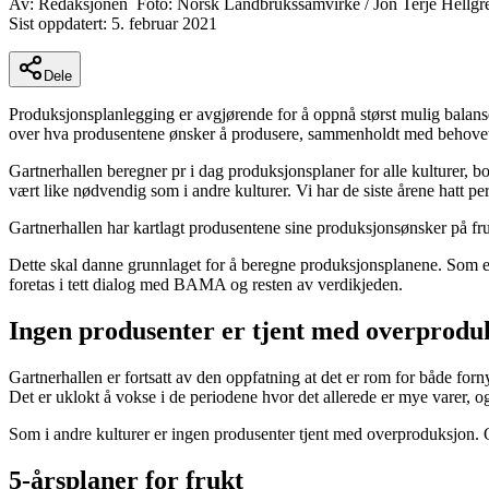
Av:
Redaksjonen
Foto:
Norsk Landbrukssamvirke / Jon Terje Hellg
Sist oppdatert:
5. februar 2021
Dele
Produksjonsplanlegging er avgjørende for å oppnå størst mulig balanse
over hva produsentene ønsker å produsere, sammenholdt med behovet
Gartnerhallen beregner pr i dag produksjonsplaner for alle kulturer, b
vært like nødvendig som i andre kulturer. Vi har de siste årene hatt 
Gartnerhallen har kartlagt produsentene sine produksjonsønsker på fru
Dette skal danne grunnlaget for å beregne produksjonsplanene. Som en 
foretas i tett dialog med BAMA og resten av verdikjeden.
Ingen produsenter er tjent med overprodu
Gartnerhallen er fortsatt av den oppfatning at det er rom for både forn
Det er uklokt å vokse i de periodene hvor det allerede er mye varer, o
Som i andre kulturer er ingen produsenter tjent med overproduksjon. O
5-årsplaner for frukt