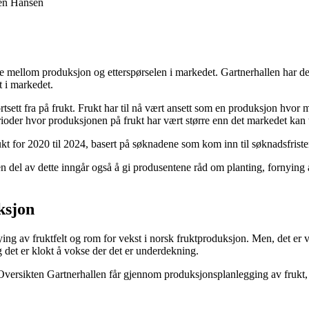
ren Hansen
 mellom produksjon og etterspørselen i markedet. Gartnerhallen har der
 i markedet.
ortsett fra på frukt. Frukt har til nå vært ansett som en produksjon hv
perioder hvor produksjonen på frukt har vært større enn det markedet ka
kt for 2020 til 2024, basert på søknadene som kom inn til søknadsfrist
del av dette inngår også å gi produsentene råd om planting, fornying a
ksjon
ying av fruktfelt og rom for vekst i norsk fruktproduksjon. Men, det er v
g det er klokt å vokse der det er underdekning.
versikten Gartnerhallen får gjennom produksjonsplanlegging av frukt, v