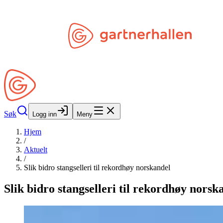
Hopp til hovedinnhold
Søk
Åpne Min Side
Søk
Logg inn
Meny
Hjem
/
Aktuelt
/
Slik bidro stangselleri til rekordhøy norskandel
Slik bidro stangselleri til rekordhøy norsk