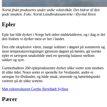
Norsk frukt produseres under unike vekstvilkår. Det bidrar til den
gode smaken. Foto: Norsk Landbrukssamvirke / Øyvind Heen
Epler
Eple har blitt dyrket i Norge helt siden middelalderen, og i dag er det
den frukten vi dyrker mest av her i landet.
Den ofte eksplosive våren, mange soltimer i døgnet på sommeren og
store temperatursvingninger gjennom døgnet på høsten, gir norske
epler et særegent smaksbilde med en spenstig balanse mellom
sukker og syre.
Gartnerhallens 260 epleprodusenter dyrker ulike sorter som modnes
til ulike tider. Noen sorter er spesielle for Vestlandet, andre er
særegne for Østlandet, og både smak, utseende og høstetidspunkt
varierer på de ulike sortene.
Møt epleprodusent Grethe Bergflødt Sylling
Pærer