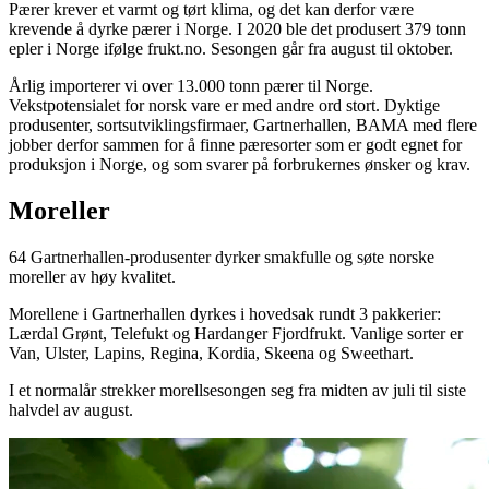
Pærer krever et varmt og tørt klima, og det kan derfor være
krevende å dyrke pærer i Norge. I 2020 ble det produsert 379 tonn
epler i Norge ifølge frukt.no. Sesongen går fra august til oktober.
Årlig importerer vi over 13.000 tonn pærer til Norge.
Vekstpotensialet for norsk vare er med andre ord stort. Dyktige
produsenter, sortsutviklingsfirmaer, Gartnerhallen, BAMA med flere
jobber derfor sammen for å finne pæresorter som er godt egnet for
produksjon i Norge, og som svarer på forbrukernes ønsker og krav.
Moreller
64 Gartnerhallen-produsenter dyrker smakfulle og søte norske
moreller av høy kvalitet.
Morellene i Gartnerhallen dyrkes i hovedsak rundt 3 pakkerier:
Lærdal Grønt, Telefukt og Hardanger Fjordfrukt. Vanlige sorter er
Van, Ulster, Lapins, Regina, Kordia, Skeena og Sweethart.
I et normalår strekker morellsesongen seg fra midten av juli til siste
halvdel av august.