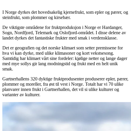
I Norge dyrkes det hovedsakelig kjernefrukt, som epler og pærer, og
steinfrukt, som plommer og kirsebær.
De viktigste områdene for fruktproduksjon i Norge er Hardanger,
Sogn, Nordfjord, Telemark og Oslofjord-området. I disse delene av
landet dyrkes det fantastiske frukter med smak i verdensklasse.
Det er geografien og det norske klimaet som setter premissene for
hva vi kan dyrke, med ulike klimasoner og kort vekstsesong.
Samtidig har klimaet vårt sine fordeler: kjølige netter og lange dager
med mye sollys gir lang modningstid og frukt med en helt unik
smak.
Gartnerhallens 320 dyktige fruktprodusenter produserer epler, pærer,
plommer og moreller, fra øst til vest i Norge. Totalt har vi 70 ulike
planvarer innen frukt i Gartnerhallen, det vil si ulike kulturer og
varianter av kulturer.