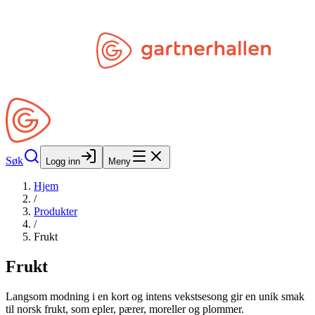
Hopp til hovedinnhold
Søk
Åpne Min Side
Søk
Logg inn
Meny
Hjem
/
Produkter
/
Frukt
Frukt
Langsom modning i en kort og intens vekstsesong gir en unik smak
til norsk frukt, som epler, pærer, moreller og plommer.