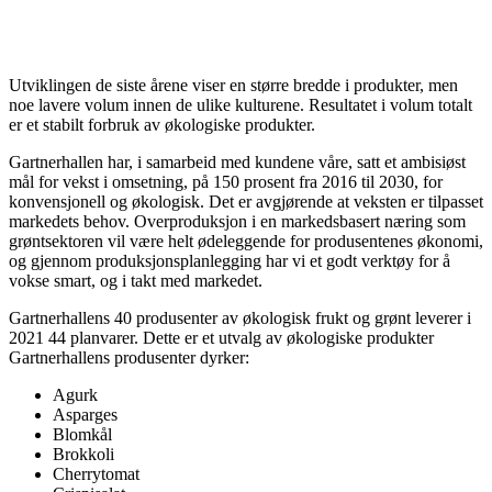
Utviklingen de siste årene viser en større bredde i produkter, men
noe lavere volum innen de ulike kulturene. Resultatet i volum totalt
er et stabilt forbruk av økologiske produkter.
Gartnerhallen har, i samarbeid med kundene våre, satt et ambisiøst
mål for vekst i omsetning, på 150 prosent fra 2016 til 2030, for
konvensjonell og økologisk. Det er avgjørende at veksten er tilpasset
markedets behov. Overproduksjon i en markedsbasert næring som
grøntsektoren vil være helt ødeleggende for produsentenes økonomi,
og gjennom produksjonsplanlegging har vi et godt verktøy for å
vokse smart, og i takt med markedet.
Gartnerhallens 40 produsenter av økologisk frukt og grønt leverer i
2021 44 planvarer. Dette er et utvalg av økologiske produkter
Gartnerhallens produsenter dyrker:
Agurk
Asparges
Blomkål
Brokkoli
Cherrytomat