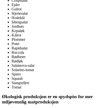
Crispisalat
Epler
Gulrot
Hjertesalat
Hodekål
Isbergsalat
Jordbær
Kepaløk
Kålrot
Plommer
Potet
Rapidsalat
Ruccola
Rødbeter
Rødløk
Salatnova-salat
Solarino-tomat
Spirer
Squash
Stangselleri
Tomat
Økologisk produksjon er en spydspiss for mer
miljøvennlig matproduksjon