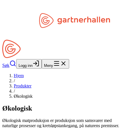
Hopp til hovedinnhold
Søk
Åpne Min Side
Søk
Logg inn
Meny
Hjem
/
Produkter
/
Økologisk
Økologisk
Økologisk matproduksjon er produksjon som samsvarer med
naturlige prosesser og kretsløpstankegang, på naturens premisser.