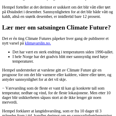
Hempel forteller at det derimot er usikkert om det blir vått eller tørt
på Østalndet i desember. Sannsynligheten for at det blir både vått og
kaldt, altså en snørik desember, er imidlertid bare 12 prosent.
Lær mer om satsningen Climate Future?
Det er én ting Climate Futures påpeker hver gang de publiserer et
nytt varsel på
klimavarslin.no.
Det har vært en sterk endring i temperaturen siden 1990-tallet.
I hele Norge har det gradvis blitt mer sannsynlig med høye
temperaturer.
Hempel understreker at varslene gitt av Climate Future gir en
prognose for om det blir varmere eller kaldere, våtere eller tørre, og
antyder sannsynlighet for at det vil skje.
− Værvarsling som de fleste er vant til kan gi konkrete tall som
temperatur, nedbør og vind, for de fleste lokasjonene. Men etter 10
dager blir usikkerheten såpass stort at de ikke lenger gir noen
merverdi.
Hempel forklarer at langtidsvarsling, som er fra 10 dager til 3
måneder fram i tid, handler derimot om en sannsynlighetsberegning