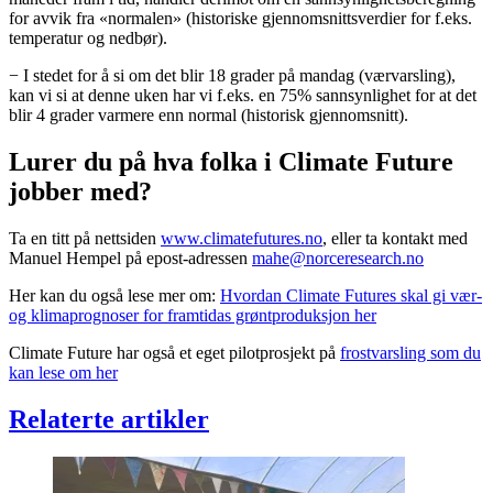
for avvik fra «normalen» (historiske gjennomsnittsverdier for f.eks.
temperatur og nedbør).
− I stedet for å si om det blir 18 grader på mandag (værvarsling),
kan vi si at denne uken har vi f.eks. en 75% sannsynlighet for at det
blir 4 grader varmere enn normal (historisk gjennomsnitt).
Lurer du på hva folka i Climate Future
jobber med?
Ta en titt på nettsiden
www.climatefutures.no
, eller ta kontakt med
Manuel Hempel på epost-adressen
mahe@norceresearch.no
Her kan du også lese mer om:
Hvordan Climate Futures skal gi vær-
og klimaprognoser for framtidas grøntproduksjon her
Climate Future har også et eget pilotprosjekt på
frostvarsling som du
kan lese om her
Relaterte artikler