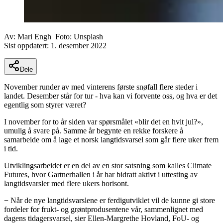
Av:
Mari Engh
Foto:
Unsplash
Sist oppdatert:
1. desember 2022
Dele
November runder av med vinterens første snøfall flere steder i
landet. Desember står for tur - hva kan vi forvente oss, og hva er det
egentlig som styrer været?
I november for to år siden var spørsmålet «blir det en hvit jul?»,
umulig å svare på. Samme år begynte en rekke forskere å
samarbeide om å lage et norsk langtidsvarsel som går flere uker frem
i tid.
Utviklingsarbeidet er en del av en stor satsning som kalles Climate
Futures, hvor Gartnerhallen i år har bidratt aktivt i uttesting av
langtidsvarsler med flere ukers horisont.
− Når de nye langtidsvarslene er ferdigutviklet vil de kunne gi store
fordeler for frukt- og grøntprodusentene vår, sammenlignet med
dagens tidagersvarsel, sier Ellen-Margrethe Hovland, FoU- og