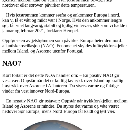
nordover eller sørover, påvirker dette temperaturen.
− Hvis jetstrømmen kommer sørfra og ankommer Europa i nord,
kan vi få et vått og mildt vær i Norge. Hvis den ankommer lengre
sør, får vi et langvarig, stabilt og kjølig vintervær, slik som vi hadde i
januar og februar 2021, forklarer Hempel.
Oppførselen av jetstrømmen som påvirker Europa heter den nord-
atlantiske oscillasjon (NAO). Fenomenet skyldes lufttrykkforskjeller
mellom Island, og Asorene utenfor Portugal.
NAO?
Kort fortalt er det dette NOA handler om: − En positiv NAO gir
vestavær: Oppstår når det er kraftig lavtrykk over Island og kraftig
høytrykk over Azorene i Atlanteren. Da styres varme og fuktige
vinder fra vest innover Nord-Europa.
− En negativ NAO gir østavær: Oppstår når trykkforskjellen mellom
Island og Azorene er mindre. Da styres det varme og våte været
nedover Sør-Europa, mens Nord-Europa får kaldt og tørt vær.