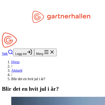
Hopp til hovedinnhold
Søk
Åpne Min Side
Søk
Logg inn
Meny
Hjem
/
Aktuelt
/
Blir det en hvit jul i år?
Blir det en hvit jul i år?