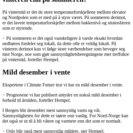
På vinterstid er det de store temperaturforskjellene mellom ekvator
og Nordpolen som er med på å styre været. På sommeren derimot,
er det lavere temperaturforskjeller mellom bakkenivå og stratosfæren
som er styrende.
− På sommeren er det også vanskeligere å varsle eksakt hvordan
nedbøren fordeler seg lokalt, da dette ofte er veldig lokalt. På
vinteren derimot kan vi følge store værhendelser som beveger seg
mot Norge, noe som gjør sannsynlighetsberegningene mer treffsikre
på vinterstid, forteller Hempel.
Mild desember i vente
Ekspertene i Climate Future tror vi har en mild desember i vente.
− Prognosene vi har publisert antyder en nokså mild desember i
forhold til årstiden, forteller Hempel.
I Bergen blir desember mest sannsynlig varm og våt.
Sannsynligheten for dette er større enn vanlig. For Nord-Norge kan
det også se ut til å bli våtere og varmere enn det som er normalt.
− Oslo blir også mest sannsynlig mildere, sier Hempel.