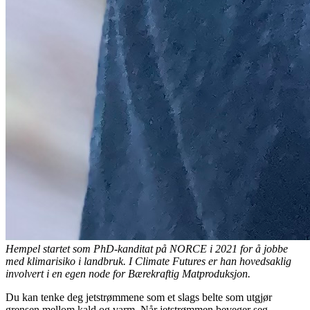
Hempel startet som PhD-kanditat på NORCE i 2021 for å jobbe
med klimarisiko i landbruk. I Climate Futures er han hovedsaklig
involvert i en egen node for Bærekraftig Matproduksjon.
Du kan tenke deg jetstrømmene som et slags belte som utgjør
grensen mellom kald og varm. Når jetstrømmen beveger seg