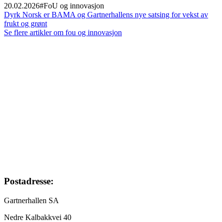
20.02.2026
#
FoU og innovasjon
Dyrk Norsk er BAMA og Gartnerhallens nye satsing for vekst av
frukt og grønt
Se flere artikler om fou og innovasjon
Footer
Postadresse:
Gartnerhallen SA
Nedre Kalbakkvei 40