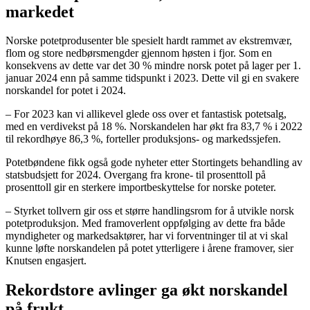
markedet
Norske potetprodusenter ble spesielt hardt rammet av ekstremvær,
flom og store nedbørsmengder gjennom høsten i fjor. Som en
konsekvens av dette var det 30 % mindre norsk potet på lager per 1.
januar 2024 enn på samme tidspunkt i 2023. Dette vil gi en svakere
norskandel for potet i 2024.
– For 2023 kan vi allikevel glede oss over et fantastisk potetsalg,
med en verdivekst på 18 %. Norskandelen har økt fra 83,7 % i 2022
til rekordhøye 86,3 %, forteller produksjons- og markedssjefen.
Potetbøndene fikk også gode nyheter etter Stortingets behandling av
statsbudsjett for 2024. Overgang fra krone- til prosenttoll på
prosenttoll gir en sterkere importbeskyttelse for norske poteter.
– Styrket tollvern gir oss et større handlingsrom for å utvikle norsk
potetproduksjon. Med framoverlent oppfølging av dette fra både
myndigheter og markedsaktører, har vi forventninger til at vi skal
kunne løfte norskandelen på potet ytterligere i årene framover, sier
Knutsen engasjert.
Rekordstore avlinger ga økt norskandel
på frukt