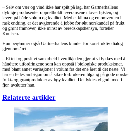
– Selv om vær og vind ikke har spilt på lag, har Gartnerhallens
dyktige produsenter opprettholdt leveransene utover høsten, og
levert på både volum og kvalitet. Med et klima og en omverden i
rask endring, er det avgjørende å jobbe for økt norskandel på frukt
og grønt framover, ikke minst av beredskapshensyn, forteller
Knutsen.
Han berømmer også Gartnerhallens kunder for konstruktiv dialog
gjennom året.
– Et tett og positivt samarbeid i verdikjeden gjør at vi lykkes med å
håndtere utfordringene som kan oppstå i biologiske produksjoner,
med blant annet variasjoner i volum fra det ene året til det neste. Vi
har en felles ambisjon om å sikre forbrukeren tilgang på gode norske
frukt- og grøntprodukter av høy kvalitet. Det lyktes vi godt med i
fjor, avslutter han.
Relaterte artikler