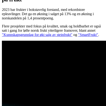
2023 bar frukter i bokstavelig forstand, med rekordstore
epleavlinger. Det ga en økning i salget på 13% og en økning i
norskandelen på 1,4 prosentpoeng.
Flere prosjekter med fokus på kvalitet, smak og holdbarhet er også
satt i gang for løfte norsk frukt ytterligere framover, blant annet
"Kunnskapsgrunnlag for økt salg av steinfrukt"
og
"SmartFrukt"
.