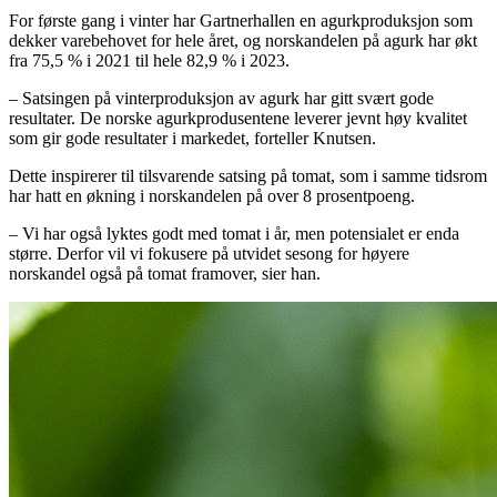
For første gang i vinter har Gartnerhallen en agurkproduksjon som
dekker varebehovet for hele året, og norskandelen på agurk har økt
fra 75,5 % i 2021 til hele 82,9 % i 2023.
– Satsingen på vinterproduksjon av agurk har gitt svært gode
resultater. De norske agurkprodusentene leverer jevnt høy kvalitet
som gir gode resultater i markedet, forteller Knutsen.
Dette inspirerer til tilsvarende satsing på tomat, som i samme tidsrom
har hatt en økning i norskandelen på over 8 prosentpoeng.
– Vi har også lyktes godt med tomat i år, men potensialet er enda
større. Derfor vil vi fokusere på utvidet sesong for høyere
norskandel også på tomat framover, sier han.