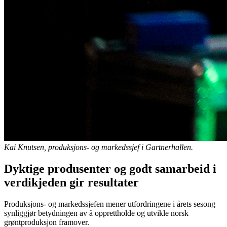
Kai Knutsen, produksjons- og markedssjef i Gartnerhallen.
Dyktige produsenter og godt samarbeid i
verdikjeden gir resultater
Produksjons- og markedssjefen mener utfordringene i årets sesong
synliggjør betydningen av å opprettholde og utvikle norsk
grøntproduksjon framover.