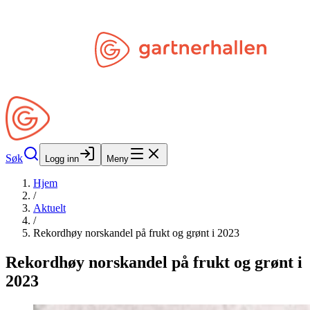
Hopp til hovedinnhold
Søk
Åpne Min Side
Søk
Logg inn
Meny
Hjem
/
Aktuelt
/
Rekordhøy norskandel på frukt og grønt i 2023
Rekordhøy norskandel på frukt og grønt i
2023